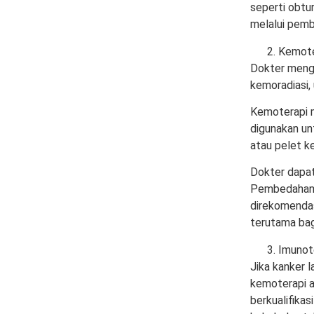
seperti obtu
melalui pem
Kemoter
Dokter mengg
kemoradiasi,
Kemoterapi m
digunakan unt
atau pelet ke
Dokter dapat
Pembedahan 
direkomendas
terutama bag
Imunot
Jika kanker 
kemoterapi a
berkualifika