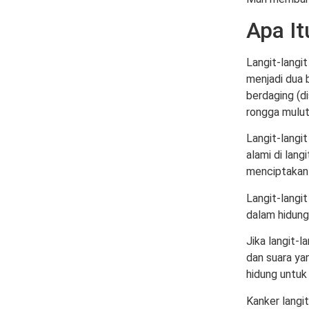
Apa It
Langit-langit
menjadi dua b
berdaging (di
rongga mulut 
Langit-langi
alami di lang
menciptakan 
Langit-langi
dalam hidung
Jika langit-l
dan suara yan
hidung untuk
Kanker langi