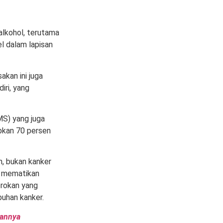
alkohol, terutama
l dalam lapisan
akan ini juga
iri, yang
MS) yang juga
bkan 70 persen
, bukan kanker
t mematikan
orokan yang
uhan kanker.
kannya