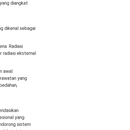
 yang diangkat
g dikenal sebagai
na. Radiasi
 radiasi eksternal
m awal.
erawatan yang
mbedahan,
endasikan
esional yang
endorong sistem