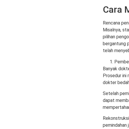
Cara M
Rencana peng
Misalnya, st
pilihan pengo
bergantung p
telah menyeb
Pembe
Banyak dokte
Prosedur ini
dokter bedah
Setelah pemb
dapat memba
mempertahan
Rekonstruksi 
pemindahan j