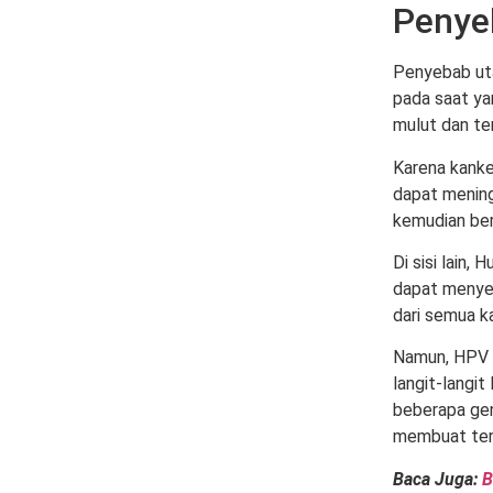
Penyeb
Penyebab uta
pada saat ya
mulut dan t
Karena kanke
dapat mening
kemudian be
Di sisi lain,
dapat menye
dari semua ka
Namun, HPV b
langit-langi
beberapa gen
membuat terl
Baca Juga:
B