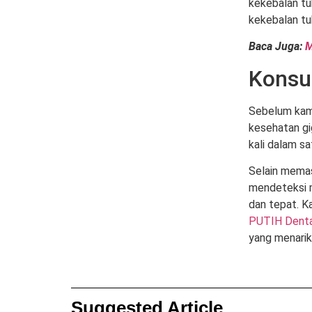
kekebalan tu
kekebalan tu
Baca Juga:
M
Konsu
Sebelum kamu
kesehatan gig
kali dalam sa
Selain memas
mendeteksi m
dan tepat. K
PUTIH Denta
yang menarik.
Suggested Article