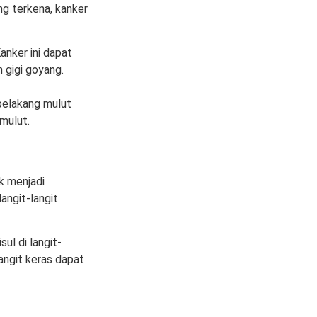
ng terkena, kanker
nker ini dapat
 gigi goyang.
n belakang mulut
mulut.
k menjadi
angit-langit
ul di langit-
langit keras dapat