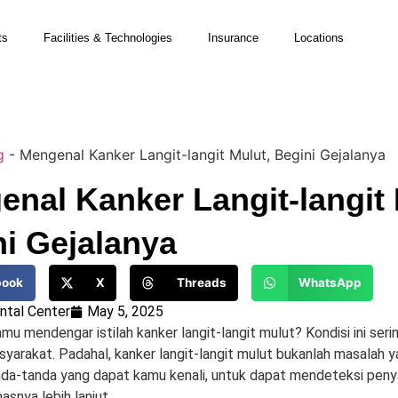
ts
Facilities & Technologies
Insurance
Locations
g
-
Mengenal Kanker Langit-langit Mulut, Begini Gejalanya
nal Kanker Langit-langit 
i Gejalanya
book
X
Threads
WhatsApp
tal Center
May 5, 2025
u mendengar istilah kanker langit-langit mulut? Kondisi ini sering
syarakat. Padahal, kanker langit-langit mulut bukanlah masalah y
da-tanda yang dapat kamu kenali, untuk dapat mendeteksi penyakit
snya lebih lanjut.