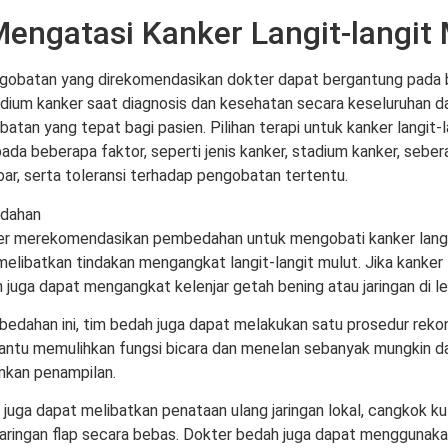
engatasi Kanker Langit-langit 
obatan yang direkomendasikan dokter dapat bergantung pada b
adium kanker saat diagnosis dan kesehatan secara keseluruhan 
batan yang tepat bagi pasien. Pilihan terapi untuk kanker langit-l
ada beberapa faktor, seperti jenis kanker, stadium kanker, seber
ar, serta toleransi terhadap pengobatan tertentu.
dahan
r merekomendasikan pembedahan untuk mengobati kanker langit
 melibatkan tindakan mengangkat langit-langit mulut. Jika kanker
 juga dapat mengangkat kelenjar getah bening atau jaringan di le
edahan ini, tim bedah juga dapat melakukan satu prosedur rekonst
ntu memulihkan fungsi bicara dan menelan sebanyak mungkin d
kan penampilan.
juga dapat melibatkan penataan ulang jaringan lokal, cangkok kul
aringan flap secara bebas. Dokter bedah juga dapat menggunakan