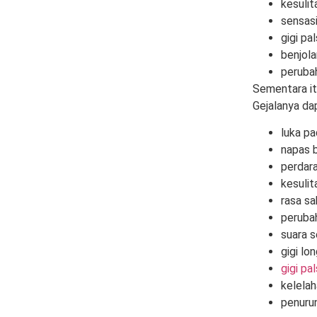
kesuli
sensasi
gigi pa
benjola
perubah
Sementara it
Gejalanya dap
luka pa
napas b
perdar
kesuli
rasa sa
peruba
suara s
gigi lo
gigi pa
kelelah
penurun