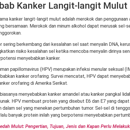
ab Kanker Langit-langit Mulut
ma kanker langit-langit mulut adalah merokok dan penggunaan 
ng bersamaan. Merokok dan minum alkohol dapat merusak sel-se
enggorokan.
r sering berkembang dari kesalahan sel saat menyalin DNA, kerus
katkan risiko kesalahan sel ketika mencoba menyalin dirinya send
rpotensi menyebabkan kanker.
 Human papillomavirus (HPV) merupakan infeksi menular seksual (I
babkan kanker orofaring. Survei mencatat, HPV dapat menyeba
nker orofaring di Amerika Serikat.
iasanya menyebabkan kanker amandel atau kanker pangkal lidah
t lunak. HPV membuat protein yang disebut E6 dan E7 yang dapa
 dalam sel yang menekan pertumbuhan tumor. Sel-sel di tengg
alu banyak protein inilah yang berpotensi menyebabkan pertumb
edah Mulut: Pengertian, Tujuan, Jenis dan Kapan Perlu Melaku