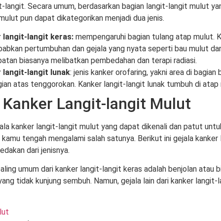
it-langit. Secara umum, berdasarkan bagian langit-langit mulut ya
 mulut pun dapat dikategorikan menjadi dua jenis.
 langit-langit keras:
mempengaruhi bagian tulang atap mulut. Ka
abkan pertumbuhan dan gejala yang nyata seperti bau mulut dan
atan biasanya melibatkan pembedahan dan terapi radiasi.
 langit-langit lunak
: jenis kanker orofaring, yakni area di bagia
ian atas tenggorokan. Kanker langit-langit lunak tumbuh di atap 
 Kanker Langit-langit Mulut
la kanker langit-langit mulut yang dapat dikenali dan patut untu
a kamu tengah mengalami salah satunya. Berikut ini gejala kanker l
bedakan dari jenisnya.
aling umum dari kanker langit-langit keras adalah benjolan atau bis
yang tidak kunjung sembuh. Namun, gejala lain dari kanker langit-
lut