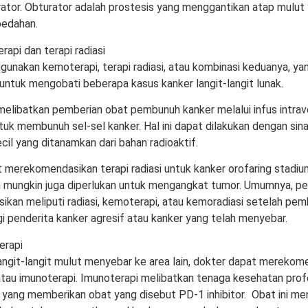
rator. Obturator adalah prostesis yang menggantikan atap mulut
bedahan.
api dan terapi radiasi
unakan kemoterapi, terapi radiasi, atau kombinasi keduanya, yan
 untuk mengobati beberapa kasus kanker langit-langit lunak.
elibatkan pemberian obat pembunuh kanker melalui infus intrave
uk membunuh sel-sel kanker. Hal ini dapat dilakukan dengan sinar
cil yang ditanamkan dari bahan radioaktif.
 merekomendasikan terapi radiasi untuk kanker orofaring stadiu
mungkin juga diperlukan untuk mengangkat tumor. Umumnya, p
ikan meliputi radiasi, kemoterapi, atau kemoradiasi setelah pe
i penderita kanker agresif atau kanker yang telah menyebar.
erapi
langit-langit mulut menyebar ke area lain, dokter dapat merekom
tau imunoterapi. Imunoterapi melibatkan tenaga kesehatan prof
si yang memberikan obat yang disebut PD-1 inhibitor. Obat ini m