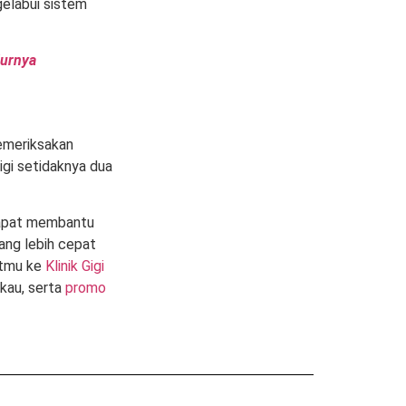
elabui sistem
durnya
memeriksakan
igi setidaknya dua
 dapat membantu
ang lebih cepat
utmu ke
Klinik Gigi
gkau, serta
promo