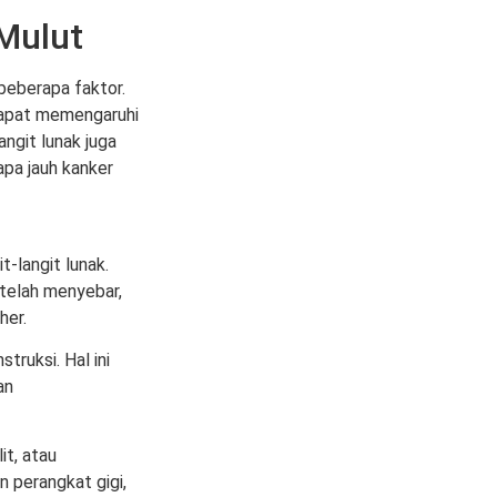
Mulut
eberapa faktor.
dapat memengaruhi
angit lunak juga
apa jauh kanker
-langit lunak.
 telah menyebar,
her.
ruksi. Hal ini
an
it, atau
 perangkat gigi,