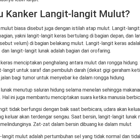
u Kanker Langit-langit Mulut?
 mulut biasa disebut juga dengan istilah atap mulut. Langit-langit
agian, yakni langit-langit keras bertulang di bagian depan, dan lan
sebut velum) di bagian belakang mulut. Langit-langit keras adala
dan langit-langit lunak adalah bagian dari orofaring.
t keras menciptakan penghalang antara mulut dan rongga hidung.
it-langit untuk saraf dan pembuluh darah (dekat gigi geraham ket
jalan bagi tumor untuk menyebar ke dalam rongga hidung.
t lunak menutup saluran hidung selama menelan sehingga makana
. Hal ini juga membantu menciptakan suara ketika manusia berbi
angit tidak berfungsi dengan baik saat berbicara, udara akan kelua
g keluar akan terdengar sengau. Saat bersin, langit-langit lunak
 melindunginya. Zat-zat dalam bersin dibuang ke dalam mulut
t-langit mulut adalah pertumbuhan sel yang tidak normal dan tida