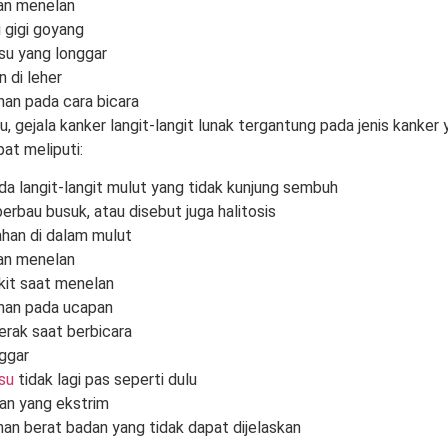
tan menelan
 gigi goyang
lsu yang longgar
n di leher
an pada cara bicara
u, gejala kanker langit-langit lunak tergantung pada jenis kanke
at meliputi:
da langit-langit mulut yang tidak kunjung sembuh
erbau busuk, atau disebut juga halitosis
ahan di dalam mulut
tan menelan
kit saat menelan
han pada ucapan
erak saat berbicara
nggar
lsu
tidak lagi pas seperti dulu
an yang ekstrim
an berat badan yang tidak dapat dijelaskan