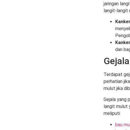
jaringan lang
langit-langit
Kanker
menyeb
Pengob
Kanker
dan bag
Gejala
Terdapat geja
perhatian jik
mulut jika di
Gejala yang p
langit mulut 
meliputi:
bau mu