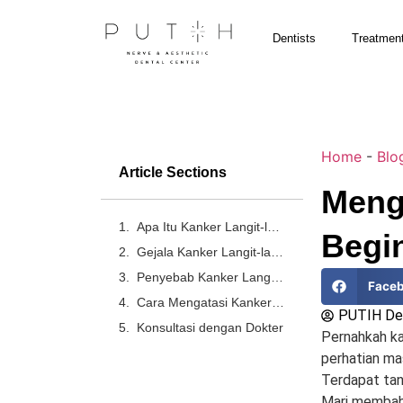
Dentists
Treatmen
Home
-
Blo
Article Sections
Menge
Apa Itu Kanker Langit-langit Mulut?
Begin
Gejala Kanker Langit-langit Mulut
Penyebab Kanker Langit-langit Mulut
Face
Cara Mengatasi Kanker Langit-langit Mulut
PUTIH Den
Konsultasi dengan Dokter
Pernahkah kam
perhatian ma
Terdapat tan
Mari membaha