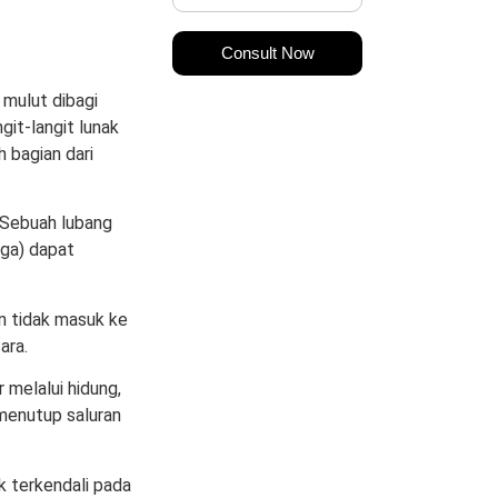
Consult Now
 mulut dibagi
git-langit lunak
h bagian dari
 Sebuah lubang
iga) dapat
n tidak masuk ke
cara.
r melalui hidung,
 menutup saluran
k terkendali pada