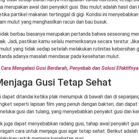
a merupakan awal dari penyakit gusi. Bau mulut adalah hasil dari
etika partikel makanan tertinggal di gigi. Kondisi ini menyebabk
alam mulut yang menghasilkan racun dan bau busuk.
idak berbau biasanya merupakan pertanda bahwa seseorang mem
aik. Jadi, pastikan kamu selalu memeriksanya secara teratur. Jik
mulut yang tidak sedap setelah melakukan rutinitas kebersihan gigi
 tanda adanya masalah mendasar pada kesehatan mulut.
 Cara Mengatasi Gusi Berdarah, Penyebab dan Solusi Efektifnya
Menjaga Gusi Tetap Sehat
i dapat ditandai ketika plak menumpuk di bawah dan di sepanjang 
engket seperti lapisan film yang penuh dengan bakteri, dan dap
 melukai gusi dan tulang, yang menyebabkan penyakit gusi dan ker
lak juga dapat menyebabkan radang gusi, tahap awal penyakit gusi.
eragam cara untuk menjaga gusi agar tetap sehat. Berikut adalah
ilakukan untuk menjaga kesehatan gusi.