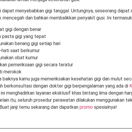
i dapat menyebabkan gigi tanggal. Untungnya, seseorang dapat
k mencegah dan bahkan membalikkan penyakit gusi. Ini termasuk
at gigi dengan benar
 pasta gigi yang tepat
akan benang gigi setiap hari
-hati saat berkumur
nakan obat kumur
an pemeriksaan gigi secara teratur
ti merokok
ada baiknya kamu juga memeriksakan kesehatan gigi dan mulut seca
lah berkonsultasi dengan dokter gigi berpengalaman yang ada di
K
ik ini menghadirkan layanan eksklusif khas bintang lima dengan ha
Selain itu, seluruh prosedur perawatan dilakukan menggunakan te
Buat janji temu sekarang dan dapatkan
promo
spesialnya!