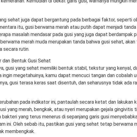
kemerahan. Kemudian di dekat garis gusi, warnanya mungkin menj
ang sehat juga dapat bergantung pada berbagai faktor, seperti 
mentara itu, gusi berwarna merah atau putih dapat menjadi tand
erapa masalah mendasar pada gusi yang juga dapat berdampak pa
berwarna merah muda merupakan tanda bahwa gusi sehat, akan t
secara rutin.
r dan Bentuk Gusi Sehat
a, gusi yang sehat memiliki bentuk stabil, tekstur yang kenyal, 
ka ingin megetahuinya, kamu dapat mencuci tangan dan cobalah us
nya, gusi terasa keras saat disentuh, dan seharusnya tidak ada ra
perubahan pada indikator ini, pantaulah secara ketat dan lakukan 
Gusi yang merah, bengkak, atau nyeri merupakan gejala gingivitis 
bakteri yang terus menerus di sepanjang garis gusi menyebabka
am ini. Oleh sebab itu, pastikan gusi yang sehat tetap berwarna 
idak membengkak.