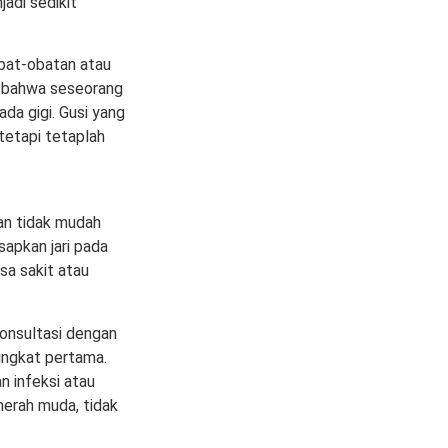
adi sedikit
obat-obatan atau
a bahwa seseorang
da gigi. Gusi yang
etapi tetaplah
dan tidak mudah
apkan jari pada
sa sakit atau
konsultasi dengan
tingkat pertama.
n infeksi atau
merah muda, tidak