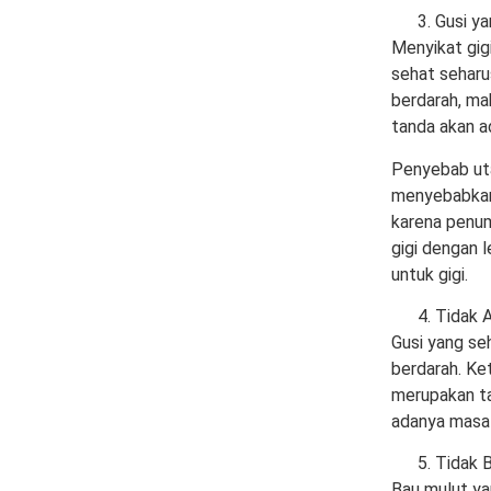
Gusi ya
Menyikat gigi
sehat seharu
berdarah, mak
tanda akan a
Penyebab uta
menyebabkan 
karena penum
gigi dengan l
untuk gigi.
Tidak 
Gusi yang se
berdarah. Ke
merupakan ta
adanya masal
Tidak 
Bau mulut ya