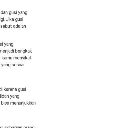
i dan gusi yang
i. Jika gusi
tesebut adalah
si yang
 menjadi bengkak
an kamu menyikat
i yang sesuai
i karena gusi
lidah yang
i bisa menunjukkan
gi sebagian orang,