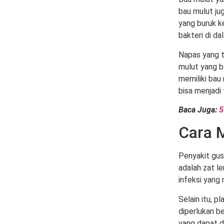
bau mulut jug
yang buruk k
bakteri di d
Napas yang t
mulut yang b
memiliki bau 
bisa menjadi
Baca Juga:
5
Cara 
Penyakit gus
adalah zat l
infeksi yang
Selain itu, p
diperlukan b
yang dapat d