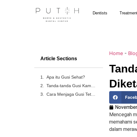
Dentists
Treatmen
Home
-
Blo
Article Sections
Tand
Apa itu Gusi Sehat?
Diket
Tanda-tanda Gusi Kamu Sehat
Cara Menjaga Gusi Tetap Sehat
Face
November
Mencegah mas
memahami sep
dalam merawa