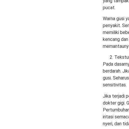
yang tampak 
pucat.
Warna gusi y
penyakit. Se
memiliki beb
kencang dan 
memantaunya 
Tekstu
Pada dasarny
berdarah. Ji
gusi. Seharus
sensitivitas.
Jika terjadi 
dokter gigi. 
Pertumbuhan 
iritasi semac
nyeri, dan t