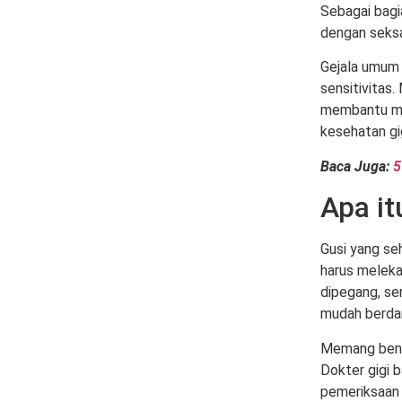
Sebagai bagia
dengan seksa
Gejala umum d
sensitivitas
membantu me
kesehatan gi
Baca Juga:
5
Apa it
Gusi yang se
harus melekat
dipegang, se
mudah berdar
Memang bena
Dokter gigi 
pemeriksaan 