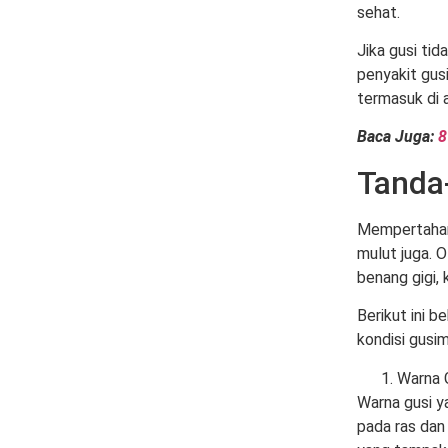
sehat.
Jika gusi tid
penyakit gus
termasuk di 
Baca Juga:
8
Tanda
Mempertahank
mulut juga. 
benang gigi,
Berikut ini b
kondisi gusim
Warna 
Warna gusi y
pada ras dan 