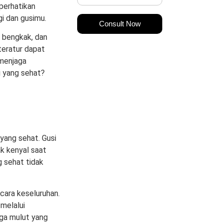
mperhatikan
i dan gusimu.
Consult Now
i bengkak, dan
teratur dapat
menjaga
i yang sehat?
yang sehat. Gusi
ak kenyal saat
g sehat tidak
ara keseluruhan.
melalui
gga mulut yang