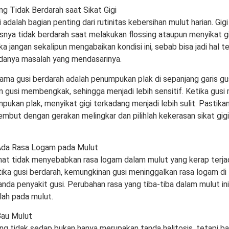
ng Tidak Berdarah saat Sikat Gigi
 adalah bagian penting dari rutinitas kebersihan mulut harian. Gig
snya tidak berdarah saat melakukan flossing ataupun menyikat gig
a jangan sekalipun mengabaikan kondisi ini, sebab bisa jadi hal 
danya masalah yang mendasarinya.
ma gusi berdarah adalah penumpukan plak di sepanjang garis gu
gusi membengkak, sehingga menjadi lebih sensitif. Ketika gusi
pukan plak, menyikat gigi terkadang menjadi lebih sulit. Pastik
embut dengan gerakan melingkar dan pilihlah kekerasan sikat gig
Ada Rasa Logam pada Mulut
hat tidak menyebabkan rasa logam dalam mulut yang kerap terjad
tika gusi berdarah, kemungkinan gusi meninggalkan rasa logam di 
nda penyakit gusi. Perubahan rasa yang tiba-tiba dalam mulut in
ah pada mulut.
Bau Mulut
ng tidak sedap bukan hanya merupakan tanda halitosis, tetapi ba