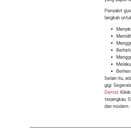
Penyakit gus
langkah untu
Menyik
Memilih
Menggun
Berhati
Menggu
Melakuk
Berhen
Selain itu, 
gigi. Segera
Dental
. Klin
terjangkau. 
dan modern. 