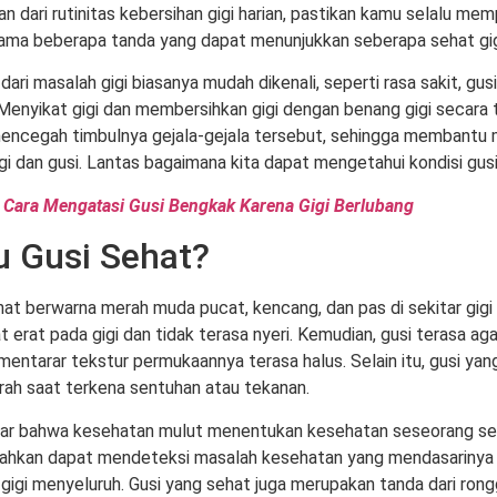
n dari rutinitas kebersihan gigi harian, pastikan kamu selalu me
ma beberapa tanda yang dapat menunjukkan seberapa sehat gig
ari masalah gigi biasanya mudah dikenali, seperti rasa sakit, gus
. Menyikat gigi dan membersihkan gigi dengan benang gigi secara 
ncegah timbulnya gejala-gejala tersebut, sehingga membantu 
gi dan gusi. Lantas bagaimana kita dapat mengetahui kondisi gus
 Cara Mengatasi Gusi Bengkak Karena Gigi Berlubang
u Gusi Sehat?
hat berwarna merah muda pucat, kencang, dan pas di sekitar gigi 
 erat pada gigi dan tidak terasa nyeri. Kemudian, gusi terasa ag
mentarar tekstur permukaannya terasa halus. Selain itu, gusi yan
ah saat terkena sentuhan atau tekanan.
r bahwa kesehatan mulut menentukan kesehatan seseorang sec
bahkan dapat mendeteksi masalah kesehatan yang mendasarinya 
gigi menyeluruh. Gusi yang sehat juga merupakan tanda dari ron