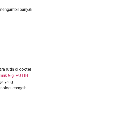
 mengambil banyak
:
ra rutin di dokter
linik Gigi PUTIH
rga yang
knologi canggih