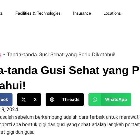
ts
Facilities & Technologies
Insurance
Locations
g
-
Tanda-tanda Gusi Sehat yang Perlu Diketahui!
a-tanda Gusi Sehat yang P
ahui!
book
X
Threads
WhatsApp
 9, 2024
alah sebelum berkembang adalah cara terbaik untuk merawat gig
erti apa bentuk gigi dan gusi yang sehat adalah langkah perta
t gigi dan gusi.