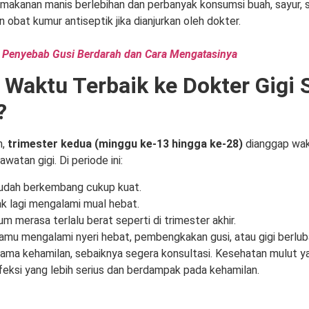
 makanan manis berlebihan dan perbanyak konsumsi buah, sayur, se
 obat kumur antiseptik jika dianjurkan oleh dokter.
5 Penyebab Gusi Berdarah dan Cara Mengatasinya
Waktu Terbaik ke Dokter Gigi 
?
m,
trimester kedua (minggu ke-13 hingga ke-28)
dianggap wak
awatan gigi. Di periode ini:
sudah berkembang cukup kuat.
ak lagi mengalami mual hebat.
um merasa terlalu berat seperti di trimester akhir.
kamu mengalami nyeri hebat, pembengkakan gusi, atau gigi berlu
ama kehamilan, sebaiknya segera konsultasi. Kesehatan mulut ya
eksi yang lebih serius dan berdampak pada kehamilan.