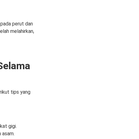
 pada perut dan
elah melahirkan,
 Selama
rikut tips yang
at gigi.
n asam.