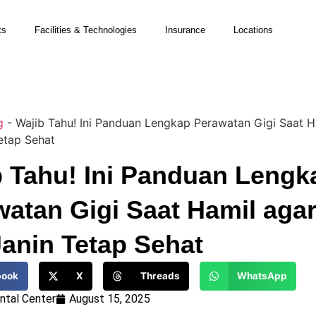
ts
Facilities & Technologies
Insurance
Locations
g
-
Wajib Tahu! Ini Panduan Lengkap Perawatan Gigi Saat H
etap Sehat
b Tahu! Ini Panduan Lengk
atan Gigi Saat Hamil agar
anin Tetap Sehat
book
X
Threads
WhatsApp
tal Center
August 15, 2025