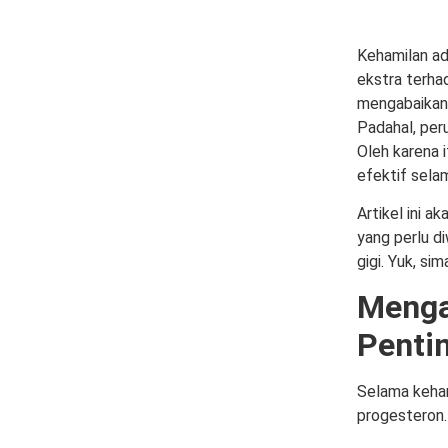
Kehamilan ad
ekstra terha
mengabaikan 
Padahal, per
Oleh karena 
efektif sela
Artikel ini 
yang perlu d
gigi. Yuk, si
Menga
Penti
Selama keham
progesteron.