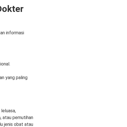
Dokter
an informasi
ional.
an yang paling
leluasa,
n, atau pemutihan
u jenis obat atau