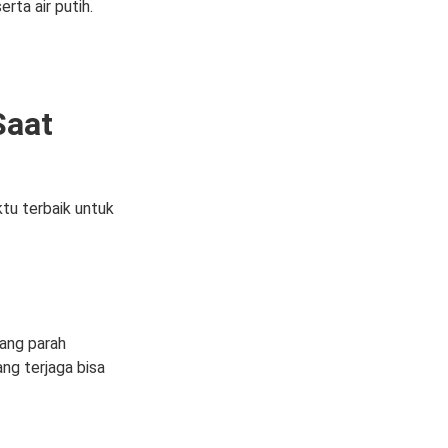
rta air putih.
Saat
tu terbaik untuk
bang parah
ng terjaga bisa