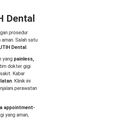
H Dental
ngan prosedur
 aman. Salah satu
UTIH Dental
.
n yang
painless,
tim dokter gigi
sakit. Kabar
latan
. Klinik ini
enjalani perawatan
a appointment-
gi yang aman,