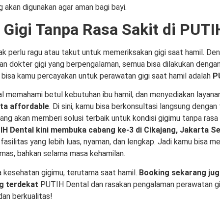
g akan digunakan agar aman bagi bayi.
Gigi Tanpa Rasa Sakit di PUTI
dak perlu ragu atau takut untuk memeriksakan gigi saat hamil. De
an dokter gigi yang berpengalaman, semua bisa dilakukan dengan
bisa kamu percayakan untuk perawatan gigi saat hamil adalah
P
 memahami betul kebutuhan ibu hamil, dan menyediakan layana
ta affordable
. Di sini, kamu bisa berkonsultasi langsung dengan 
ang akan memberi solusi terbaik untuk kondisi gigimu tanpa rasa 
H Dental kini membuka cabang ke-3 di Cikajang, Jakarta Se
fasilitas yang lebih luas, nyaman, dan lengkap. Jadi kamu bisa m
emas, bahkan selama masa kehamilan.
 kesehatan gigimu, terutama saat hamil.
Booking sekarang jug
g terdekat
PUTIH Dental dan rasakan pengalaman perawatan gi
dan berkualitas!