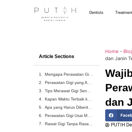
Dentists
Treatmen
Home
-
Blo
Article Sections
dan Janin T
Waji
Mengapa Perawatan Gigi Saat Hamil Itu Penting?
Perawatan Gigi yang Aman Dilakukan Saat Hamil
Peraw
Tips Merawat Gigi Sendiri di Rumah Selama Kehamilan
dan J
Kapan Waktu Terbaik ke Dokter Gigi Saat Hamil?
Apa yang Harus Diberitahukan pada Dokter Gigi?
Face
Perawatan Gigi Usai Melahirkan
Rawat Gigi Tanpa Rasa Sakit di PUTIH Dental
PUTIH Den