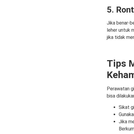
5. Ront
Jika benar-b
leher untuk 
jika tidak me
Tips 
Keham
Perawatan gig
bisa dilakuka
Sikat g
Gunakan
Jika me
Berkumu