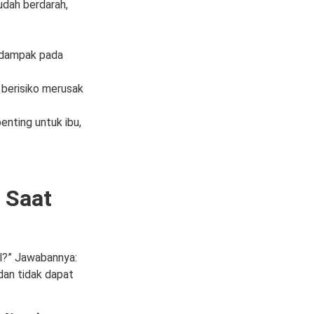
udah berdarah,
erdampak pada
berisiko merusak
enting untuk ibu,
 Saat
il?” Jawabannya:
dan tidak dapat