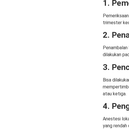
1. Pem
Pemeriksaan 
trimester ke
2. Pen
Penambalan b
dilakukan pad
3. Pen
Bisa dilakuka
mempertimban
atau ketiga.
4. Pen
Anestesi loka
yang rendah 