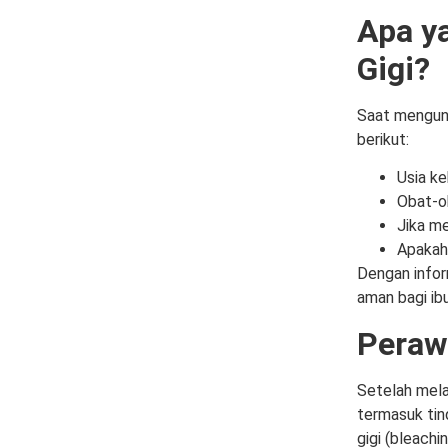
Apa y
Gigi?
Saat mengunj
berikut:
Usia ke
Obat-o
Jika me
Apakah
Dengan infor
aman bagi ibu
Peraw
Setelah mela
termasuk tin
gigi (bleachi