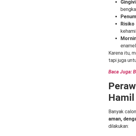
Gingiv
bengka
Penump
Risiko
kehamil
Mornin
enamel 
Karena itu, 
tapi juga un
Baca Juga: B
Peraw
Hamil
Banyak calon
aman, denga
dilakukan: