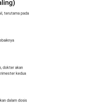
ling)
il, terutama pada
sebaiknya
un, dokter akan
trimester kedua
akan dalam dosis