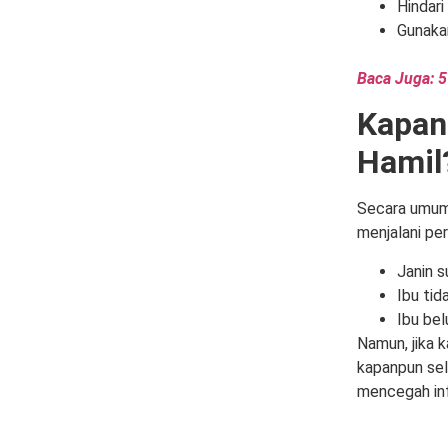
Hindari
Gunakan
Baca Juga: 
Kapan 
Hamil
Secara umu
menjalani per
Janin 
Ibu tid
Ibu bel
Namun, jika 
kapanpun sel
mencegah inf