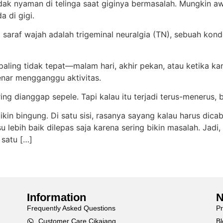
ak nyaman di telinga saat giginya bermasalah. Mungkin awal
a di gigi.
 saraf wajah adalah trigeminal neuralgia (TN), sebuah kon
ng paling tidak tepat—malam hari, akhir pekan, atau ketika 
benar mengganggu aktivitas.
ng dianggap sepele. Tapi kalau itu terjadi terus-menerus, b
 bingung. Di satu sisi, rasanya sayang kalau harus dicabut
su lebih baik dilepas saja karena sering bikin masalah. Jad
 satu […]
Information
N
Frequently Asked Questions
P
Customer Care Cikajang
Bl